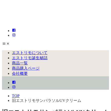
エストリモについて
エストリモ誕生秘話
商品一覧
商品購入ページ
会社概要
TOP
旧エストリモサンパラソルUVクリーム