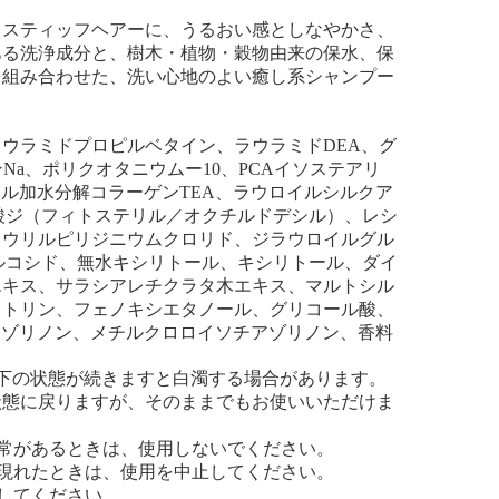
・スティッフヘアーに、うるおい感としなやかさ、
ある洗浄成分と、樹木・植物・穀物由来の保水、保
を組み合わせた、洗い心地のよい癒し系シャンプー
ラウラミドプロピルベタイン、ラウラミドDEA、グ
Na、ポリクオタニウムー10、PCAイソステアリ
イル加水分解コラーゲンTEA、ラウロイルシルクア
酸ジ（フィトステリル／オクチルドデシル）、レシ
ラウリルピリジニウムクロリド、ジラウロイルグル
ルコシド、無水キシリトール、キシリトール、ダイ
エキス、サラシアレチクラタ木エキス、マルトシル
ストリン、フェノキシエタノール、グリコール酸、
ソチアゾリノン、メチルクロロイソチアゾリノン、香料
下の状態が続きますと白濁する場合があります。
状態に戻りますが、そのままでもお使いいただけま
常があるときは、使用しないでください。
現れたときは、使用を中止してください。
してください。