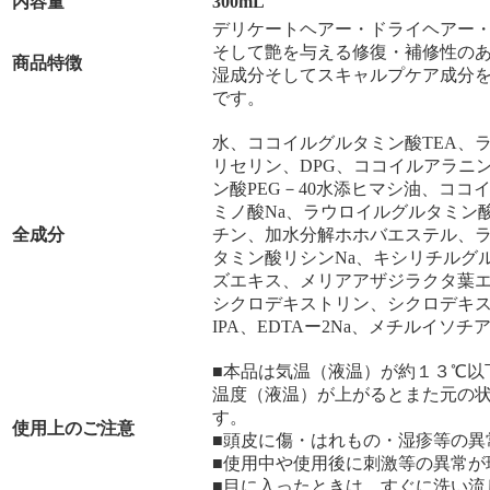
内容量
300mL
デリケートヘアー・ドライヘアー
そして艶を与える修復・補修性の
商品特徴
湿成分そしてスキャルプケア成分
です。
水、ココイルグルタミン酸TEA、
リセリン、DPG、ココイルアラニン
ン酸PEG－40水添ヒマシ油、ココ
ミノ酸Na、ラウロイルグルタミン
全成分
チン、加水分解ホホバエステル、
タミン酸リシンNa、キシリチルグ
ズエキス、メリアアザジラクタ葉
シクロデキストリン、シクロデキ
IPA、EDTAー2Na、メチルイ
■本品は気温（液温）が約１３℃以
温度（液温）が上がるとまた元の
す。
使用上のご注意
■頭皮に傷・はれもの・湿疹等の異
■使用中や使用後に刺激等の異常が
■目に入ったときは、すぐに洗い流